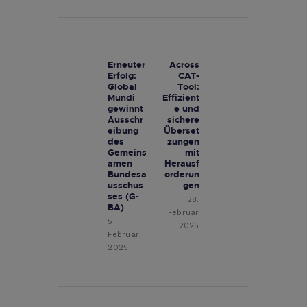
l
t
Beitragsnavigation
e
r
n
Erneuter
Across
Previous
Next
a
Erfolg:
CAT-
post:
post:
t
Global
Tool:
Mundi
Effizient
i
gewinnt
e und
v
Ausschr
sichere
e
eibung
Überset
:
des
zungen
Gemeins
mit
amen
Herausf
Bundesa
orderun
usschus
gen
ses (G-
28.
BA)
Februar
5.
2025
Februar
2025