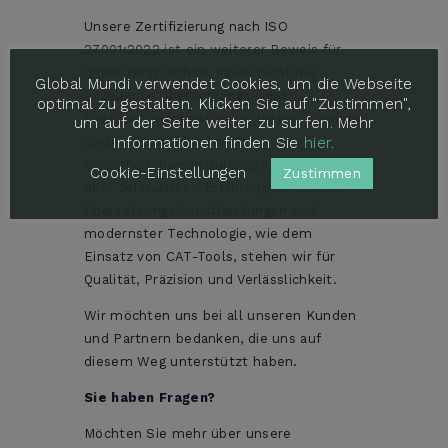
Unsere Zertifizierung nach ISO
27001:2022 ist ein weiterer Beweis für
unser Versprechen, Ihnen nicht nur
Global Mundi verwendet Cookies, um die Webseite
exzellente Übersetzungs- und
optimal zu gestalten. Klicken Sie auf "Zustimmen",
Lokalisierungsservices zu bieten, sondern
um auf der Seite weiter zu surfen. Mehr
Informationen finden Sie
hier
.
diese auch auf höchstem
Sicherheitsniveau durchzuführen. Mit
Cookie-Einstellungen
Zustimmen
über zehn Jahren Erfahrung im Bereich
Übersetzungsdienstleistungen und
modernster Technologie, wie dem
Einsatz von CAT-Tools, stehen wir für
Qualität, Präzision und Verlässlichkeit.
Wir möchten uns bei all unseren Kunden
und Partnern bedanken, die uns auf
diesem Weg unterstützt haben.
Sie haben Fragen?
Möchten Sie mehr über unsere