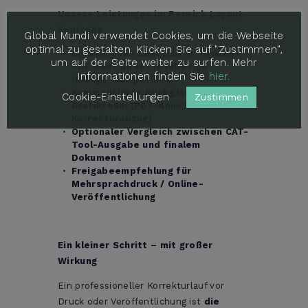
Unsere Leistungen im Bereich Layout-
Kontrolle
Global Mundi verwendet Cookies, um die Webseite
optimal zu gestalten. Klicken Sie auf "Zustimmen",
Sprachliches Lektorat im finalen
um auf der Seite weiter zu surfen. Mehr
PDF oder direkt in InDesign
Informationen finden Sie
hier
.
(InCopy-kompatibel)
Kommentierte Rückgabe für Ihr
Cookie-Einstellungen
Zustimmen
Grafikteam (PDF-Annotation oder
Korrekturabzug)
Optionaler Vergleich zwischen CAT-
Tool-Ausgabe und finalem
Dokument
Freigabeempfehlung für
Mehrsprachdruck / Online-
Veröffentlichung
Ein kleiner Schritt – mit großer
Wirkung
Ein professioneller Korrekturlauf vor
Druck oder Veröffentlichung ist
die