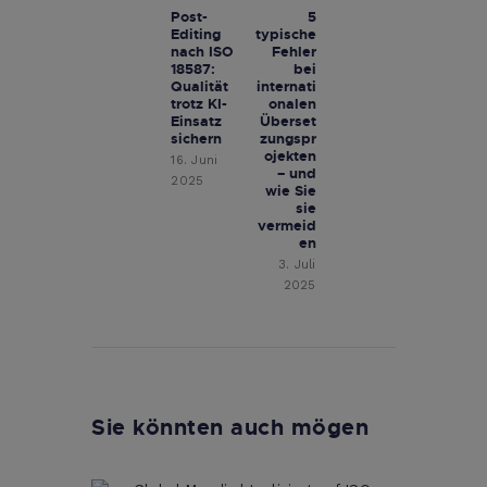
Post-
5
Previous
Next
Editing
typische
post:
post:
nach ISO
Fehler
18587:
bei
Qualität
internati
trotz KI-
onalen
Einsatz
Überset
sichern
zungspr
ojekten
16. Juni
– und
2025
wie Sie
sie
vermeid
en
3. Juli
2025
Sie könnten auch mögen